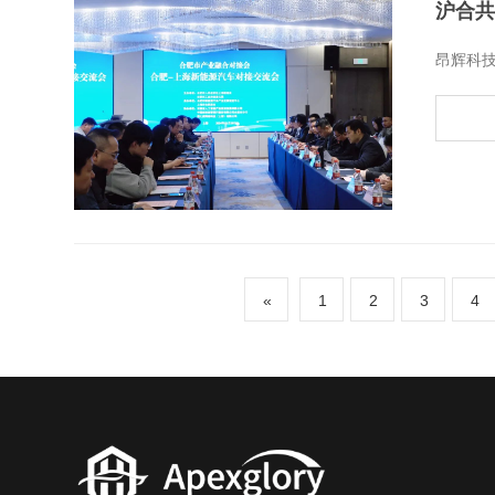
沪合共
​昂辉科
«
1
2
3
4