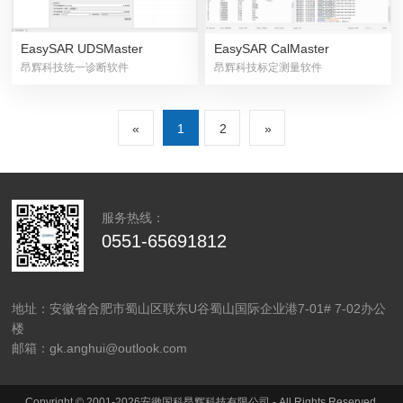
EasySAR UDSMaster
EasySAR CalMaster
昂辉科技统一诊断软件
昂辉科技标定测量软件
«
1
2
»
服务热线：
0551-65691812
地址：安徽省合肥市蜀山区联东U谷蜀山国际企业港7-01# 7-02办公
楼
邮箱：gk.anghui@outlook.com
Copyright © 2001-2026安徽国科昂辉科技有限公司 - All Rights Reserved.